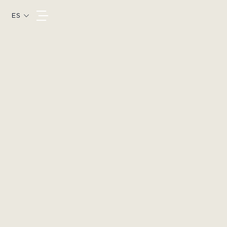
ES
Descubre Megève
NOTICIAS Y AGENDA
TODOS LOS ARTÍCULOS
PLANIFICA