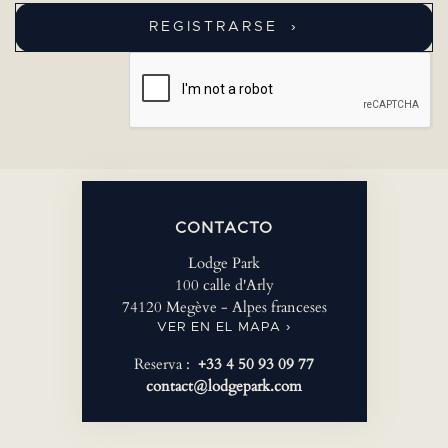
CONTACTO
Lodge Park
100 calle d'Arly
74120 Megève - Alpes franceses
VER EN EL MAPA ›
Reserva :
+33 4 50 93 09 77
contact@lodgepark.com