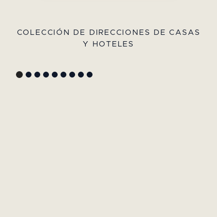
COLECCIÓN DE DIRECCIONES DE CASAS
Y HOTELES
GYP SEA HOTEL
LA BASTIDE DE MARIE
SAINT BARTH - ANTILLAS
MÉNERBES - PROVENZA