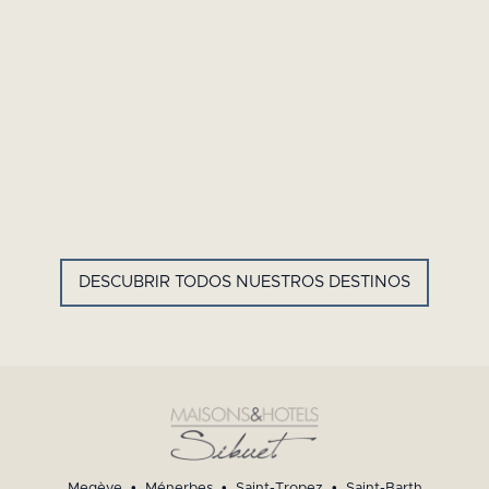
GYP SEA HOTEL
LA BASTIDE DE MARIE
SAINT BARTH - ANTILLAS
MÉNERBES - PROVENZA
FRANCESAS
DESCUBRIR TODOS NUESTROS DESTINOS
Megève
•
Ménerbes
•
Saint-Tropez
•
Saint-Barth