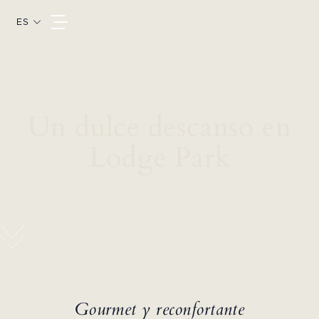
ES
Un dulce descanso en
Lodge Park
Gourmet y reconfortante