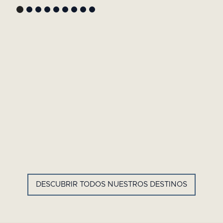
GYP SEA HOTEL
LA BASTIDE DE MARIE
SAINT BARTH - ANTILLAS
MÉNERBES - PROVENZA
FRANCESAS
DESCUBRIR TODOS NUESTROS DESTINOS