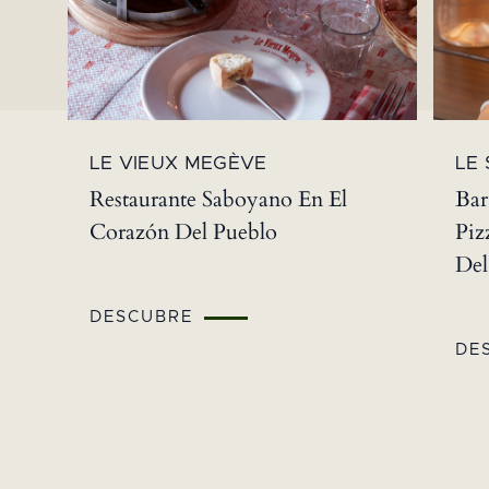
LE VIEUX MEGÈVE
LE 
Restaurante Saboyano En El
Bar
Corazón Del Pueblo
Piz
Del
DESCUBRE
DE