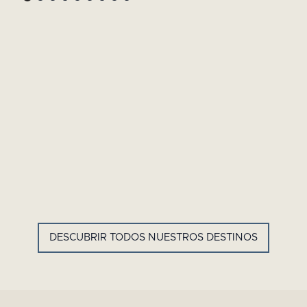
GYP SEA HOTEL
LA BASTIDE DE MARIE
SAINT BARTH - ANTILLAS
MÉNERBES - PROVENZA
FRANCESAS
DESCUBRIR TODOS NUESTROS DESTINOS