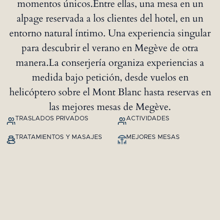
momentos únicos.Entre ellas, una mesa en un
alpage reservada a los clientes del hotel, en un
entorno natural íntimo. Una experiencia singular
para descubrir el verano en Megève de otra
manera.La conserjería organiza experiencias a
medida bajo petición, desde vuelos en
helicóptero sobre el Mont Blanc hasta reservas en
las mejores mesas de Megève.
TRASLADOS PRIVADOS
ACTIVIDADES
TRATAMIENTOS Y MASAJES
MEJORES MESAS
Mesa Audaz Chic
BEEF LODGE
Descubra el Beef Lodge, steakhouse de lujo con