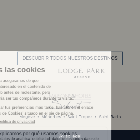
GYP SEA HOTEL
LA BASTIDE DE MARIE
SAINT BARTH - ANTILLAS
MÉNERBES - PROVENZA
FRANCESAS
DESCUBRIR TODOS NUESTROS DESTINOS
Megève
•
Ménerbes
•
Saint-Tropez
•
Saint-Barth
Aviso legal