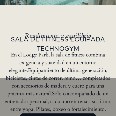
Rendimiento y equilibrio
SALA DE FITNESS EQUIPADA
TECHNOGYM
En el Lodge Park, la sala de fitness combina
exigencia y suavidad en un entorno
elegante.Equipamiento de última generación,
bicicletas, cintas de correr, remo… completados
con accesorios de madera y cuero para una
práctica más natural.Solo o acompañado de un
entrenador personal, cada uno entrena a su ritmo,
entre yoga, Pilates, boxeo o fortalecimiento.