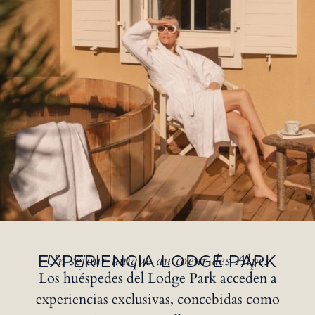
Un séjour unique au coeur des Alpes
EXPERIENCIA LODGE PARK
Los huéspedes del Lodge Park acceden a
experiencias exclusivas, concebidas como