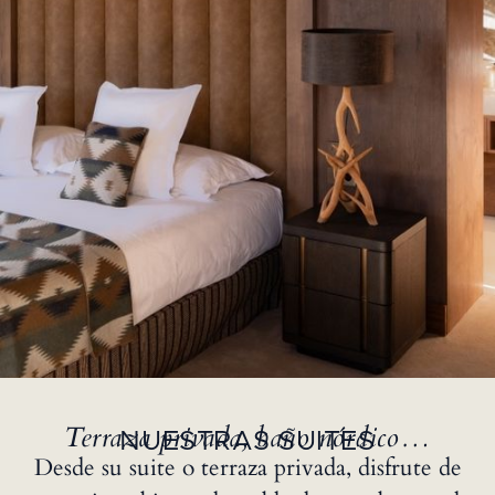
Terraza privada, baño nórdico…
NUESTRAS SUITES
Desde su suite o terraza privada, disfrute de