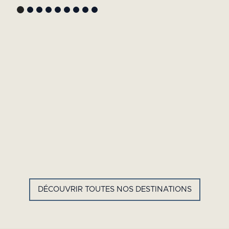
GYP SEA HOTEL
LA BASTIDE DE MARIE
SAINT BARTH - FRENCH WEST
MÉNERBES - PROVENCE
INDIES
DÉCOUVRIR TOUTES NOS DESTINATIONS