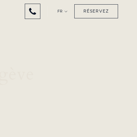
RÉSERVEZ
FR
ges
gève