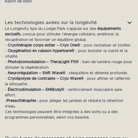
ballon de Klein.
Les technologies axées sur la longévité
Le Longevity Spa du Lodge Park s’appuie sur des
équipements
exclusifs
, conçus pour stimuler l’énergie cellulaire, améliorer la
récupération et favoriser un équilibre global.
-
Cryothérapie corps entier – Cryo One®
: pour revitaliser et tonifier.
-
Oxygénation en caisson hyperbare®
: pour booster la clarté et la
vitalité.
-
Photobiomodulation – TheraLight Fit®
: bain de lumière rouge pour
stimuler la régénération.
-
Neurorégulation – Shift Wave®
: rééquilibre et détente profonde.
-
Cryolipolyse de contraste – Cryo Wave®
: pour affiner et raffermir
la silhouette.
-
Électrostimulation – EMBody®
: renforcement musculaire sans
effort.
-
Pressothéraphie :
pour alléger les jambes et réduire la rétention
d’eau.
Ces technologies peuvent être intégrées à des soins ou à des
programmes personnalisés, selon vos besoins.