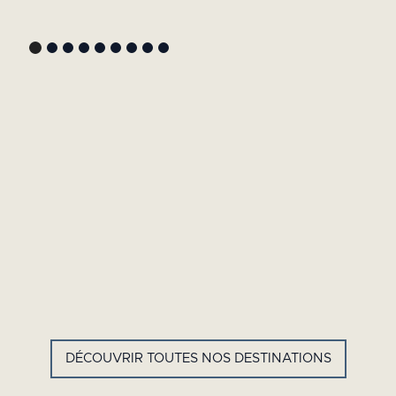
GYP SEA HOTEL
LA BASTIDE DE MARIE
SAINT BARTH - FRENCH WEST
MÉNERBES - PROVENCE
INDIES
DÉCOUVRIR TOUTES NOS DESTINATIONS