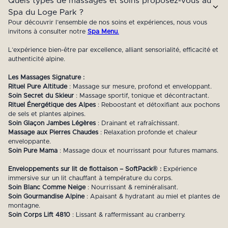
Quels types de massages et soins proposez-vous au
Spa du Loge Park ?
Pour découvrir l’ensemble de nos soins et expériences, nous vous
invitons à consulter notre
Spa Menu
.
L’expérience bien-être par excellence, alliant sensorialité, efficacité et
authenticité alpine.
Les Massages Signature :
Rituel Pure Altitude
: Massage sur mesure, profond et enveloppant.
Soin Secret du Skieur
: Massage sportif, tonique et décontractant.
Rituel Énergétique des Alpes
: Reboostant et détoxifiant aux pochons
de sels et plantes alpines.
Soin Glaçon Jambes Légères
: Drainant et rafraîchissant.
Massage aux Pierres Chaudes
: Relaxation profonde et chaleur
enveloppante.
Soin Pure Mama
: Massage doux et nourrissant pour futures mamans.
Enveloppements sur lit de flottaison – SoftPack® :
Expérience
immersive sur un lit chauffant à température du corps.
Soin Blanc Comme Neige
: Nourrissant & reminéralisant.
Soin Gourmandise Alpine
: Apaisant & hydratant au miel et plantes de
montagne.
Soin Corps Lift 4810
: Lissant & raffermissant au cranberry.