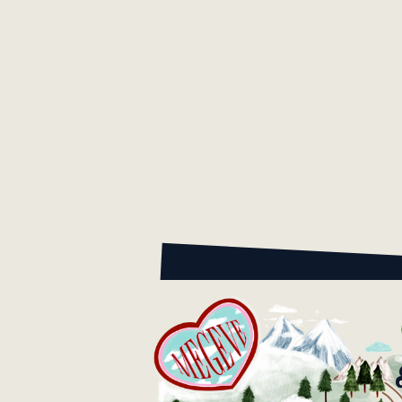
not
de 
exp