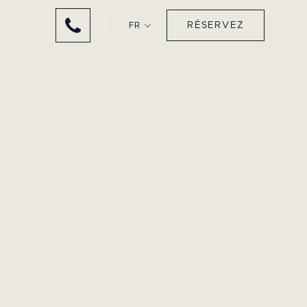
RÉSERVEZ
FR
egève" by Les