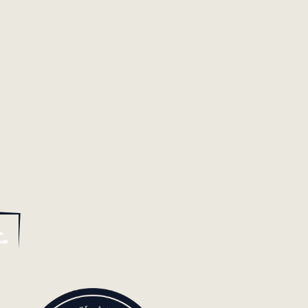
, et
e