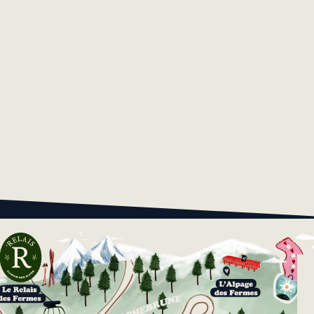
amment d'une piscine intérieure avec un bain Kneipp
cinq cabines de soins conçues pour offrir une véritabl
érience holistique.
DÉCOUVRIR LE SPA