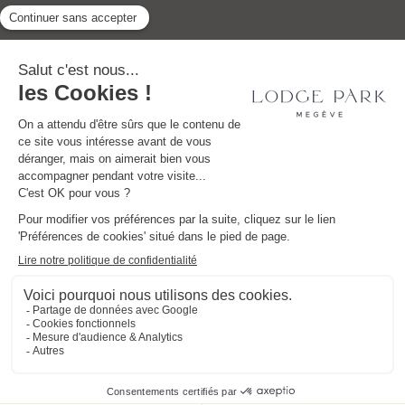
SAINT BARTH - FRENCH WEST
MÉNERBES - PROVENCE
INDIES
DÉCOUVRIR TOUTES NOS DESTINATIONS
Megève
•
Ménerbes
•
Saint-Tropez
•
Saint-Barth
Mentions légales
CGV
Politique de confidentialité
Cookies