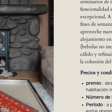
seminarios de 
funcionalidad
excepcional. A
fines de semana
aproveche nues
alojamiento en
(bebidas no inc
cálido y refina
la cohesión del
Precios y cond
premio
: de
habitación i
Número de h
Período
: a
entre domin