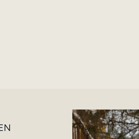
u universo inspirado en los hoteles de todo el mundo 
una verdadera invitación a viajar y aventurarse en un
ambiente glamuroso y acogedor. En el Lodge Park, s
incentivo o evento se convierte en un momento
atemporal e inolvidable.
EN