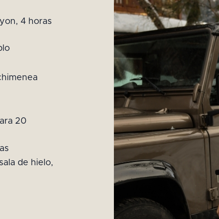
Lyon, 4 horas
blo
 chimenea
para 20
nas
sala de hielo,