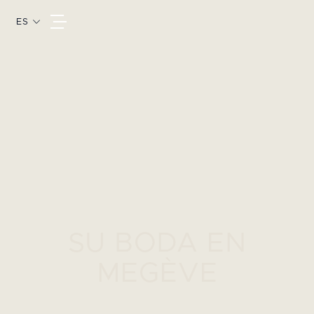
ES
SU BODA EN
MEGÈVE