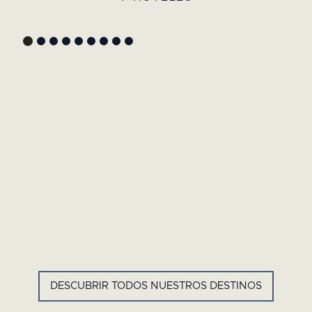
GYP SEA HOTEL
LA BASTIDE DE MARIE
SAINT BARTH - ANTILLAS
MÉNERBES - PROVENZA
FRANCESAS
DESCUBRIR TODOS NUESTROS DESTINOS