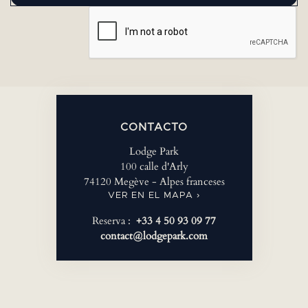
CONTACTO
Lodge Park
100 calle d'Arly
74120 Megève - Alpes franceses
VER EN EL MAPA ›
Reserva :
+33 4 50 93 09 77
contact@lodgepark.com