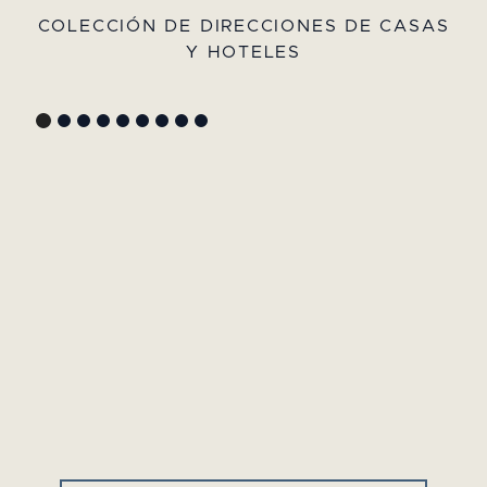
COLECCIÓN DE DIRECCIONES DE CASAS
Y HOTELES
GYP SEA HOTEL
LA BASTIDE DE MARIE
SAINT BARTH - ANTILLAS
MÉNERBES - PROVENZA
FRANCESAS