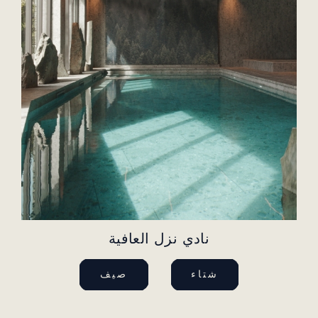
نادي نزل العافية
شتاء
صيف