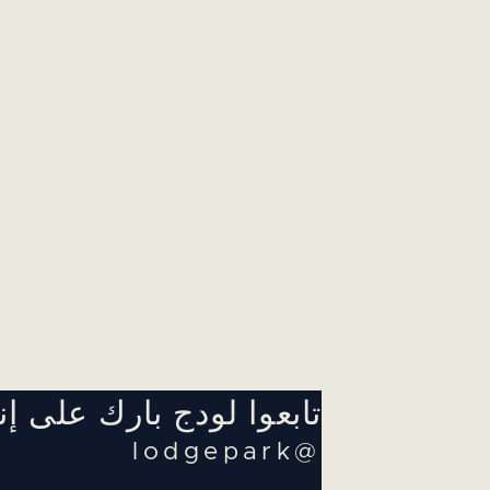
تابعوا لودج بارك على إ
@lodgepark