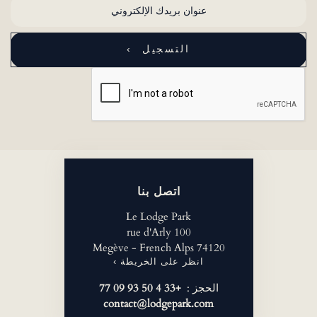
اتصل بنا
Le Lodge Park
100 rue d'Arly
74120 Megève - French Alps
انظر على الخريطة ›
الحجز :
+33 4 50 93 09 77
contact@lodgepark.com