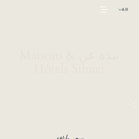
AR
نبذة عن Maisons &
Hôtels Sibuet
سحر وأناقة