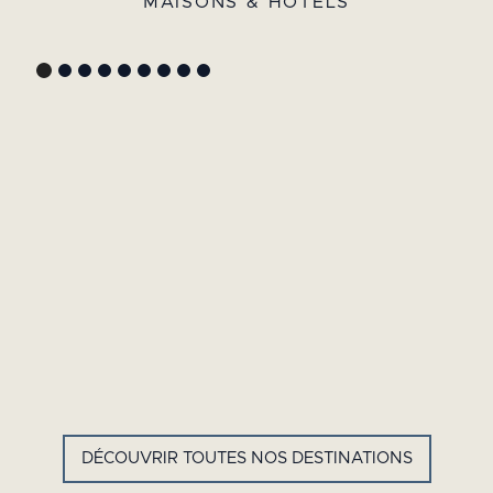
MAISONS & HÔTELS
GYP SEA HOTEL
LA BASTIDE DE MARIE
SAINT BARTH - FRENCH WEST
MÉNERBES - PROVENCE
INDIES
DÉCOUVRIR TOUTES NOS DESTINATIONS