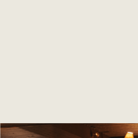
grand explorateur : tables en rondin, fauteuil en cuir
tanné, architecture en bois caractérisée par l'équilibre des
formes et la sérénité. Les courbes souples tons chaleureux
du red cedar se font, s'entremêlent et se défont dans le
Spa Pure Altitude, où l'esprit "bain nordique" se décline
autour de la piscine, nichée au creux du bois tel un puits
naturel, et du Jacuzzi qui jaillit comme une source
bouillonnante... Au Beef Lodge, de belles pièces de
viandes en provenance des meilleurs élevages attendent
les amateurs.