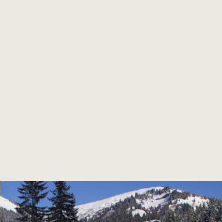
vos enfants ? Notre équipe est à votre entière disposition
pour écouter vos envies et créer un séjour sur-mesure
qui vous ressemble.
Contactez notre conciergerie :
Par mail à
concierge@lodgepark.com
ou par téléphone
+33 4 50 91 49 73
, tous les jours de 9h à 17h30.