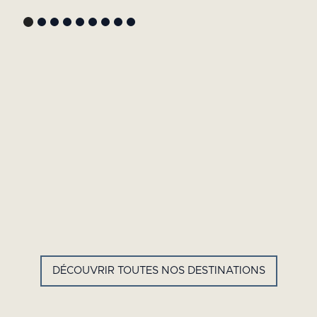
GYP SEA HOTEL
LA BASTIDE DE MARIE
SAINT BARTH - FRENCH WEST
MÉNERBES - PROVENCE
INDIES
DÉCOUVRIR TOUTES NOS DESTINATIONS