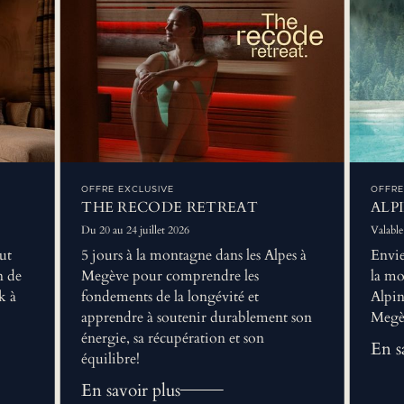
OFFRE EXCLUSIVE
OFFRE
THE RECODE RETREAT
ALP
Du 20 au 24 juillet 2026
Valable 
ut
5 jours à la montagne dans les Alpes à
Envie
n de
Megève pour comprendre les
la mo
k à
fondements de la longévité et
Alpin
apprendre à soutenir durablement son
Megè
énergie, sa récupération et son
En s
équilibre!
En savoir plus