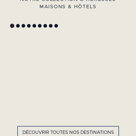
MAISONS & HÔTELS
GYP SEA HOTEL
LA BASTIDE DE MARIE
SAINT BARTH - FRENCH WEST
MÉNERBES - PROVENCE
INDIES
DÉCOUVRIR TOUTES NOS DESTINATIONS