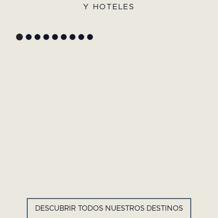
Y HOTELES
GYP SEA HOTEL
LA BASTIDE DE MARIE
SAINT BARTH - ANTILLAS
MÉNERBES - PROVENZA
FRANCESAS
DESCUBRIR TODOS NUESTROS DESTINOS