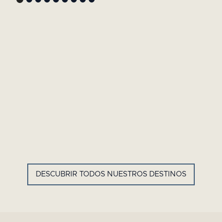
GYP SEA HOTEL
LA BASTIDE DE MARIE
SAINT BARTH - ANTILLAS
MÉNERBES - PROVENZA
FRANCESAS
DESCUBRIR TODOS NUESTROS DESTINOS