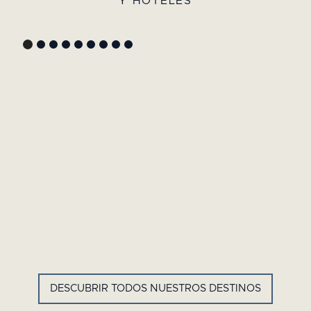
Y HOTELES
GYP SEA HOTEL
LA BASTIDE DE MARIE
SAINT BARTH - ANTILLAS
MÉNERBES - PROVENZA
FRANCESAS
DESCUBRIR TODOS NUESTROS DESTINOS