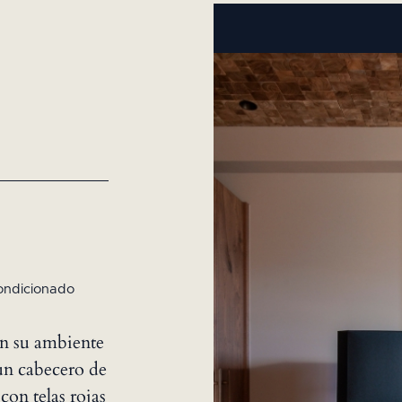
ondicionado
on su ambiente
un cabecero de
on telas rojas