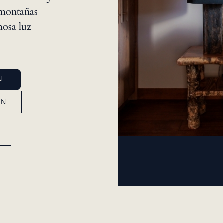
s montañas
mosa luz
N
ÓN