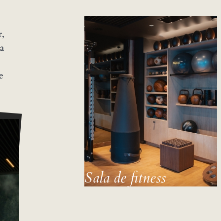
r,
ia
e
Sala de fitness