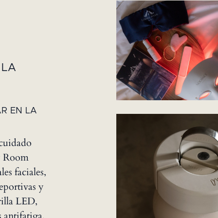
 LA
AR EN LA
cuidado
ty Room
es faciales,
deportivas y
illa LED,
 antifatiga,