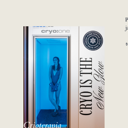
P
j
Crioterapia