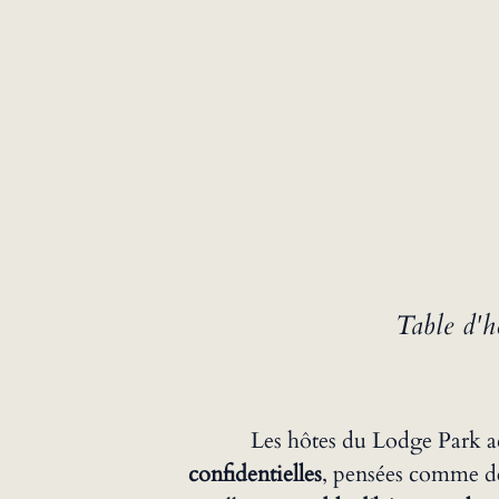
Table d'h
Les hôtes du Lodge Park a
confidentielles
, pensées comme d