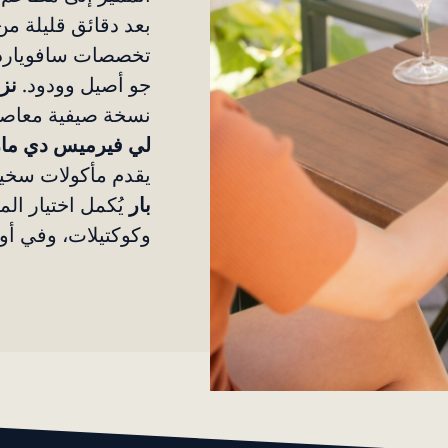
بعد دقائق قليلة من
تخصصات سافويارد ا
جو أصيل وودود.
نز
نسخة صيفية معاصر
لي فيرميس دي ما
يقدم مأكولات سخية
بار
يُكمل اختيار ال
وكوكتيلات، وفي أوق