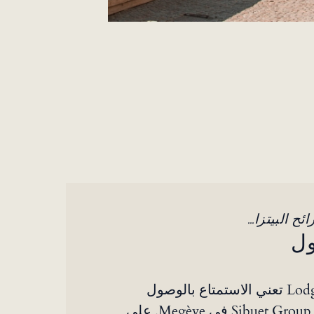
ح البيتزا...
ول
الإقامة في Lodge Park تعني الاستمتاع بالوصول
المميز إلى مطاعم Sibuet Group في Megève. على