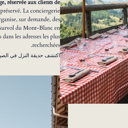
ge, réservée aux clients de
 préservé. La conciergerie
ganise, sur demande, des
u survol du Mont-Blanc en
 dans les adresses les plus
recherchées.
اكتشف حديقة النزل في الص