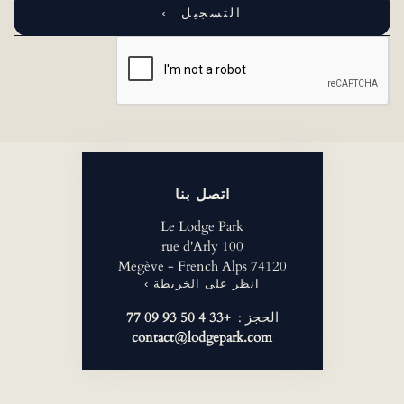
اتصل بنا
Le Lodge Park
100 rue d'Arly
74120 Megève - French Alps
انظر على الخريطة ›
الحجز :
+33 4 50 93 09 77
contact@lodgepark.com