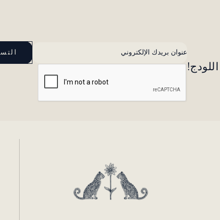
للودج!