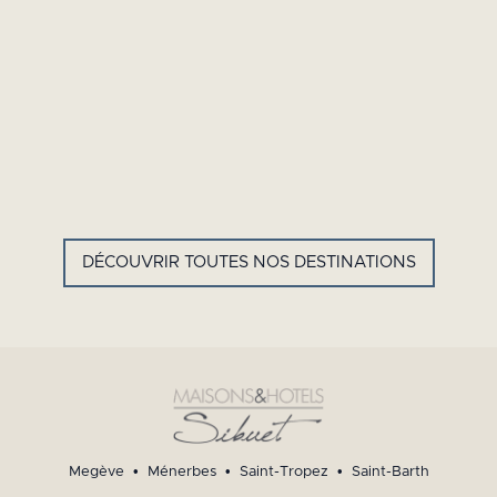
GYP
SEA
HOTEL
SAINT
BARTH -
FRENCH
DÉCOUVRIR TOUTES NOS DESTINATIONS
WEST
INDIES
Megève
•
Ménerbes
•
Saint-Tropez
•
Saint-Barth