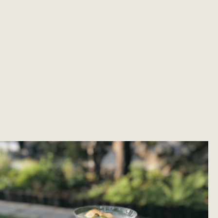
من حيث الطهي، تبدو فاتح الشهية وكأنها تجربة ذواقة
حقيقية. تشكل الناتشوز مع الشيدر الذائب والجواكامولي
والبيتزا مع كمأة الميلانوسبوروم ولفائف سرطان البحر
الصغيرة وبرجر أنجوس الصغير أو روبيان بلاك تايجر
المقرمش مجموعة سخية وراقية.
اكتشف الخريطة