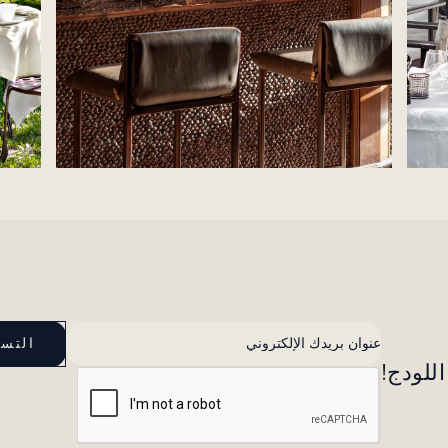
للودج!