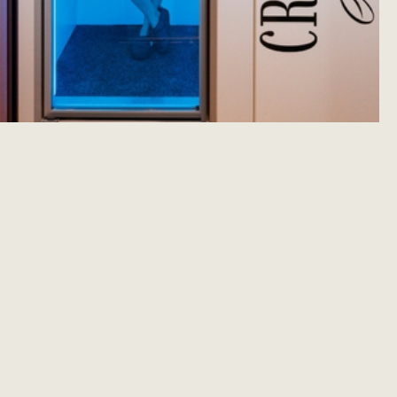
مستحضرات التجميل الجلدية
النباتية والرعاية الفنية
تتم إضافة المتعة القصوى للحواس، بالإضافة إلى هذا
الملاذ الفاخر، علاجات وبروتوكولات Pure Altitude،
وهي علامة تجارية تم إنشاؤها منذ أكثر من خمسة
وعشرين عامًا من قبل Jocelyne Sibuet، والتي تم