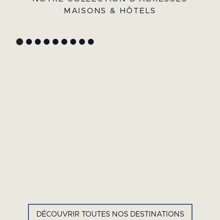
MAISONS & HÔTELS
GYP SEA HOTEL
LA BASTIDE DE MARIE
SAINT BARTH - FRENCH WEST
MÉNERBES - PROVENCE
INDIES
DÉCOUVRIR TOUTES NOS DESTINATIONS