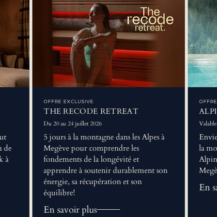
OFFRE EXCLUSIVE
OFFRE
THE RECODE RETREAT
ALP
Du 20 au 24 juillet 2026
Valable 
ut
5 jours à la montagne dans les Alpes à
Envie
n de
Megève pour comprendre les
la mo
k à
fondements de la longévité et
Alpin
apprendre à soutenir durablement son
Megè
énergie, sa récupération et son
En s
équilibre!
En savoir plus